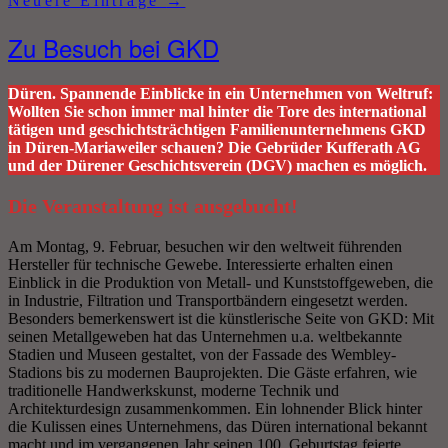
Neuere Einträge
→
Zu Besuch bei GKD
Düren. Spannende Einblicke in ein Unternehmen von Weltruf:
Wollten Sie schon immer mal hinter die Tore des international
tätigen und geschichtsträchtigen Familienunternehmens GKD
in Düren-Mariaweiler schauen? Die Gebrüder Kufferath AG
und der Dürener Geschichtsverein (DGV) machen es möglich.
Die Veranstaltung ist ausgebucht!
Am Montag, 9. Februar, besuchen wir den weltweit führenden
Hersteller für technische Gewebe. Interessierte erhalten einen
Einblick in die Produktion von Metall- und Kunststoffgeweben, die
in Industrie, Filtration und Transportbändern eingesetzt werden.
Besonders bemerkenswert ist die künstlerische Seite von GKD: Mit
seinen Metallgeweben hat das Unternehmen u.a. weltbekannte
Stadien und Museen gestaltet, von der Fassade des Wembley-
Stadions bis zu modernen Bauprojekten. Die Gäste erfahren, wie
traditionelle Handwerkskunst, moderne Technik und
Architekturdesign zusammenkommen. Ein lohnender Blick hinter
die Kulissen eines Unternehmens, das Düren international bekannt
macht und im vergangenen Jahr seinen 100. Geburtstag feierte.