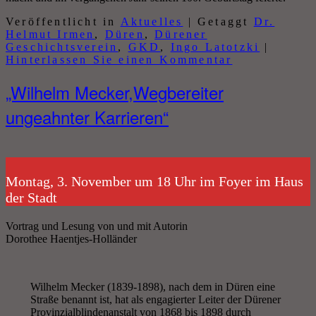
Veröffentlicht in
Aktuelles
|
Getaggt
Dr.
Helmut Irmen
,
Düren
,
Dürener
Geschichtsverein
,
GKD
,
Ingo Latotzki
|
Hinterlassen Sie einen Kommentar
„Wilhelm Mecker,Wegbereiter
ungeahnter Karrieren“
Montag, 3. November um 18 Uhr im Foyer im Haus
der Stadt
Vortrag und Lesung von und mit Autorin
Dorothee Haentjes-Holländer
Wilhelm Mecker (1839-1898), nach dem in Düren eine
Straße benannt ist, hat als engagierter Leiter der Dürener
Provinzialblindenanstalt von 1868 bis 1898 durch