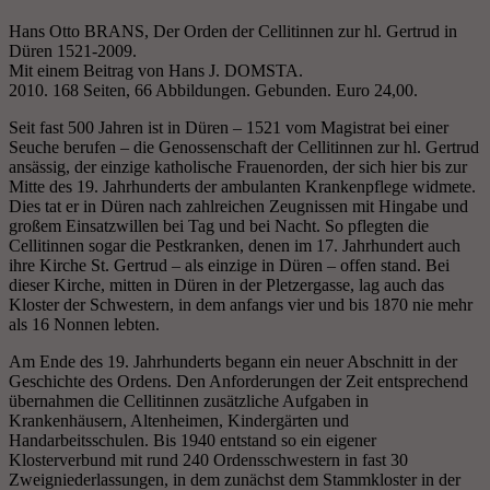
Hans Otto BRANS, Der Orden der Cellitinnen zur hl. Gertrud in
Düren 1521-2009.
Mit einem Beitrag von Hans J. DOMSTA.
2010. 168 Seiten, 66 Abbildungen. Gebunden. Euro 24,00.
Seit fast 500 Jahren ist in Düren – 1521 vom Magistrat bei einer
Seuche berufen – die Genossenschaft der Cellitinnen zur hl. Gertrud
ansässig, der einzige katholische Frauenorden, der sich hier bis zur
Mitte des 19. Jahrhunderts der ambulanten Krankenpflege widmete.
Dies tat er in Düren nach zahlreichen Zeugnissen mit Hingabe und
großem Einsatzwillen bei Tag und bei Nacht. So pflegten die
Cellitinnen sogar die Pestkranken, denen im 17. Jahrhundert auch
ihre Kirche St. Gertrud – als einzige in Düren – offen stand. Bei
dieser Kirche, mitten in Düren in der Pletzergasse, lag auch das
Kloster der Schwestern, in dem anfangs vier und bis 1870 nie mehr
als 16 Nonnen lebten.
Am Ende des 19. Jahrhunderts begann ein neuer Abschnitt in der
Geschichte des Ordens. Den Anforderungen der Zeit entsprechend
übernahmen die Cellitinnen zusätzliche Aufgaben in
Krankenhäusern, Altenheimen, Kindergärten und
Handarbeitsschulen. Bis 1940 entstand so ein eigener
Klosterverbund mit rund 240 Ordensschwestern in fast 30
Zweigniederlassungen, in dem zunächst dem Stammkloster in der