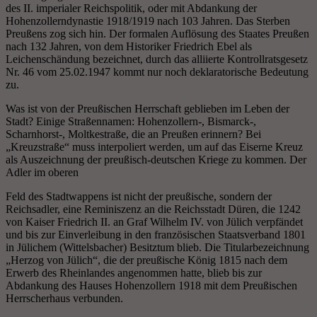
des II. imperialer Reichspolitik, oder mit Abdankung der
Hohenzollerndynastie 1918/1919 nach 103 Jahren. Das Sterben
Preußens zog sich hin. Der formalen Auflösung des Staates Preußen
nach 132 Jahren, von dem Historiker Friedrich Ebel als
Leichenschändung bezeichnet, durch das alliierte Kontrollratsgesetz
Nr. 46 vom 25.02.1947 kommt nur noch deklaratorische Bedeutung
zu.
Was ist von der Preußischen Herrschaft geblieben im Leben der
Stadt? Einige Straßennamen: Hohenzollern-, Bismarck-,
Scharnhorst-, Moltkestraße, die an Preußen erinnern? Bei
„Kreuzstraße“ muss interpoliert werden, um auf das Eiserne Kreuz
als Auszeichnung der preußisch-deutschen Kriege zu kommen. Der
Adler im oberen
Feld des Stadtwappens ist nicht der preußische, sondern der
Reichsadler, eine Reminiszenz an die Reichsstadt Düren, die 1242
von Kaiser Friedrich II. an Graf Wilhelm IV. von Jülich verpfändet
und bis zur Einverleibung in den französischen Staatsverband 1801
in Jülichem (Wittelsbacher) Besitztum blieb. Die Titularbezeichnung
„Herzog von Jülich“, die der preußische König 1815 nach dem
Erwerb des Rheinlandes angenommen hatte, blieb bis zur
Abdankung des Hauses Hohenzollern 1918 mit dem Preußischen
Herrscherhaus verbunden.