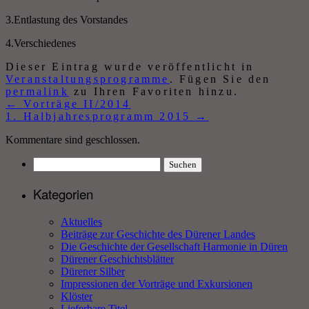
3.Entlastung des Vorstandes
4.Verschiedenes
Dieser Eintrag wurde veröffentlicht in
Veranstaltungsprogramme
. Fügen Sie den
permalink
zu Ihren Favoriten hinzu.
←
Vorträge II/2014
1. Halbjahresprogramm 2015
→
Kommentare sind geschlossen.
Suchen
nach:
Kategorien
Aktuelles
Beiträge zur Geschichte des Dürener Landes
Die Geschichte der Gesellschaft Harmonie in Düren
Dürener Geschichtsblätter
Dürener Silber
Impressionen der Vorträge und Exkursionen
Klöster
Lieferbare Titel