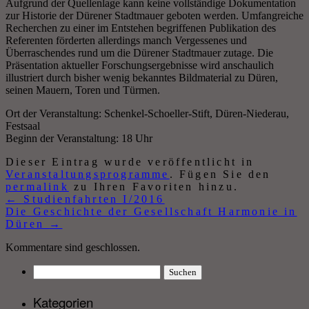
Aufgrund der Quellenlage kann keine vollständige Dokumentation
zur Historie der Dürener Stadtmauer geboten werden. Umfangreiche
Recherchen zu einer im Entstehen begriffenen Publikation des
Referenten förderten allerdings manch Vergessenes und
Überraschendes rund um die Dürener Stadtmauer zutage. Die
Präsentation aktueller Forschungsergebnisse wird anschaulich
illustriert durch bisher wenig bekanntes Bildmaterial zu Düren,
seinen Mauern, Toren und Türmen.
Ort der Veranstaltung: Schenkel-Schoeller-Stift, Düren-Niederau,
Festsaal
Beginn der Veranstaltung: 18 Uhr
Dieser Eintrag wurde veröffentlicht in
Veranstaltungsprogramme
. Fügen Sie den
permalink
zu Ihren Favoriten hinzu.
←
Studienfahrten I/2016
Die Geschichte der Gesellschaft Harmonie in
Düren
→
Kommentare sind geschlossen.
Suchen
nach:
Kategorien