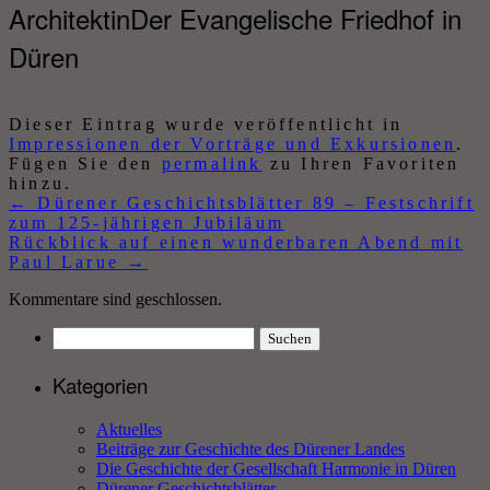
ArchitektinDer Evangelische Friedhof in
Düren
Dieser Eintrag wurde veröffentlicht in
Impressionen der Vorträge und Exkursionen
.
Fügen Sie den
permalink
zu Ihren Favoriten
hinzu.
←
Dürener Geschichtsblätter 89 – Festschrift
zum 125-jährigen Jubiläum
Rückblick auf einen wunderbaren Abend mit
Paul Larue
→
Kommentare sind geschlossen.
Suchen
nach:
Kategorien
Aktuelles
Beiträge zur Geschichte des Dürener Landes
Die Geschichte der Gesellschaft Harmonie in Düren
Dürener Geschichtsblätter