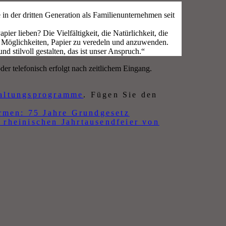
 in der dritten Generation als Familienunternehmen seit
er lieben? Die Vielfältigkeit, die Natürlichkeit, die
n Möglichkeiten, Papier zu veredeln und anzuwenden.
d stilvoll gestalten, das ist unser Anspruch.“
er telefonisch erfolgt nach zeitlichem Eingang.
taltungsprogramme
. Fügen Sie den
rmen: 75 Jahre Grundgesetz
r rheinischen Jahrtausendfeier von