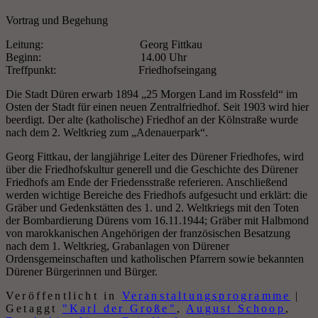
Vortrag und Begehung
Leitung: Georg Fittkau
Beginn: 14.00 Uhr
Treffpunkt: Friedhofseingang
Die Stadt Düren erwarb 1894 „25 Morgen Land im Rossfeld“ im
Osten der Stadt für einen neuen Zentralfriedhof. Seit 1903 wird hier
beerdigt. Der alte (katholische) Friedhof an der Kölnstraße wurde
nach dem 2. Weltkrieg zum „Adenauerpark“.
Georg Fittkau, der langjährige Leiter des Dürener Friedhofes, wird
über die Friedhofskultur generell und die Geschichte des Dürener
Friedhofs am Ende der Friedensstraße referieren. Anschließend
werden wichtige Bereiche des Friedhofs aufgesucht und erklärt: die
Gräber und Gedenkstätten des 1. und 2. Weltkriegs mit den Toten
der Bombardierung Dürens vom 16.11.1944; Gräber mit Halbmond
von marokkanischen Angehörigen der französischen Besatzung
nach dem 1. Weltkrieg, Grabanlagen von Dürener
Ordensgemeinschaften und katholischen Pfarrern sowie bekannten
Dürener Bürgerinnen und Bürger.
Veröffentlicht in
Veranstaltungsprogramme
|
Getaggt
"Karl der Große"
,
August Schoop
,