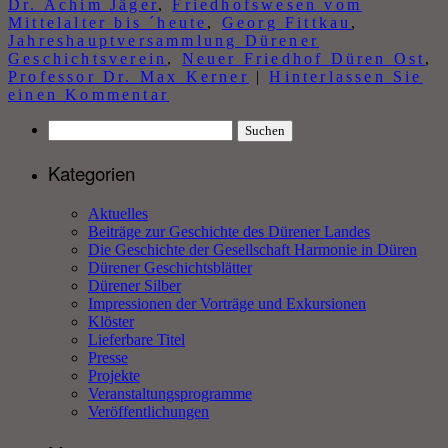
Dr. Achim Jäger
,
Friedhofswesen vom
Mittelalter bis ´heute
,
Georg Fittkau
,
Jahreshauptversammlung Dürener
Geschichtsverein
,
Neuer Friedhof Düren Ost
,
Professor Dr. Max Kerner
|
Hinterlassen Sie
einen Kommentar
Suchen
nach:
Kategorien
Aktuelles
Beiträge zur Geschichte des Dürener Landes
Die Geschichte der Gesellschaft Harmonie in Düren
Dürener Geschichtsblätter
Dürener Silber
Impressionen der Vorträge und Exkursionen
Klöster
Lieferbare Titel
Presse
Projekte
Veranstaltungsprogramme
Veröffentlichungen