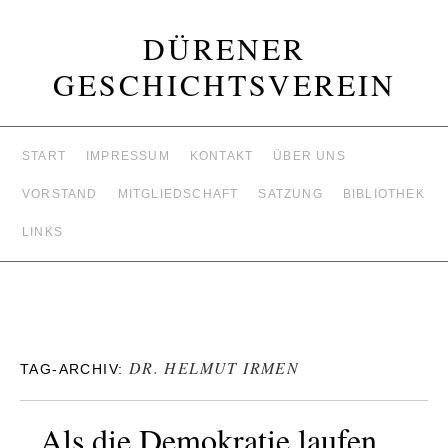
DÜRENER
GESCHICHTSVEREIN
START
IMPRESSUM
KONTAKT
ÜBER UNS
VORSTAND
MITGLIEDSCHAFT
SATZUNG
BIBLIOTHEK
LINKS
DR. HELMUT IRMEN
TAG-ARCHIV:
Als die Demokratie laufen