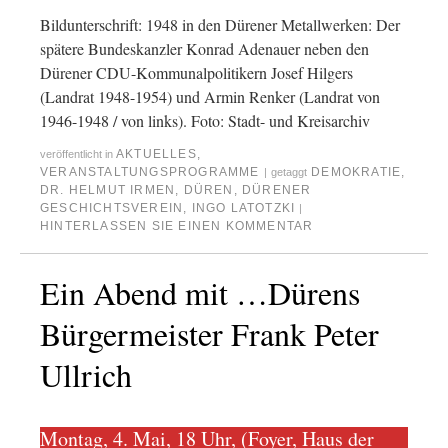
Bildunterschrift: 1948 in den Dürener Metallwerken: Der
spätere Bundeskanzler Konrad Adenauer neben den
Dürener CDU-Kommunalpolitikern Josef Hilgers
(Landrat 1948-1954) und Armin Renker (Landrat von
1946-1948 / von links). Foto: Stadt- und Kreisarchiv
AKTUELLES
,
veröffentlicht in
VERANSTALTUNGSPROGRAMME
DEMOKRATIE
,
|
getaggt
DR. HELMUT IRMEN
,
DÜREN
,
DÜRENER
GESCHICHTSVEREIN
,
INGO LATOTZKI
|
HINTERLASSEN SIE EINEN KOMMENTAR
Ein Abend mit …Dürens
Bürgermeister Frank Peter
Ullrich
Montag, 4. Mai, 18 Uhr, (Foyer, Haus der