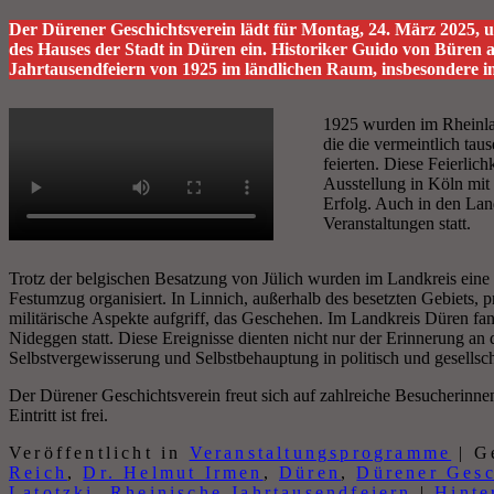
Der Dürener Geschichtsverein lädt für Montag, 24. März 2025,
des Hauses der Stadt in Düren ein. Historiker Guido von Büren au
Jahrtausendfeiern von 1925 im ländlichen Raum, insbesondere i
1925 wurden im Rheinla
die die vermeintlich ta
feierten. Diese Feierlich
Ausstellung in Köln mit
Erfolg. Auch in den Lan
Veranstaltungen statt.
Trotz der belgischen Besatzung von Jülich wurden im Landkreis eine
Festumzug organisiert. In Linnich, außerhalb des besetzten Gebiets,
militärische Aspekte aufgriff, das Geschehen. Im Landkreis Düren f
Nideggen statt. Diese Ereignisse dienten nicht nur der Erinnerung an
Selbstvergewisserung und Selbstbehauptung in politisch und gesellsch
Der Dürener Geschichtsverein freut sich auf zahlreiche Besucherinne
Eintritt ist frei.
Veröffentlicht in
Veranstaltungsprogramme
|
G
Reich
,
Dr. Helmut Irmen
,
Düren
,
Dürener Gesc
Latotzki
,
Rheinische Jahrtausendfeiern
|
Hinte