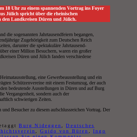
 um 18 Uhr zu einem spannenden Vortrag ins Foyer
s Jülich spricht über die rheinischen
n den Landkreisen Düren und Jülich.
nd die sogenannten Jahrtausendfeiern begangen,
usendjährige Zugehörigkeit zum Deutschen Reich
keiten, darunter die spektakuläre Jahrtausend-
 über einer Million Besuchern, waren ein großer
dkreisen Düren und Jülich fanden verschiedene
 Heimatausstellung, eine Gewerbeausstellung und ein
 prägten Schützenvereine mit einem Festumzug, der auch
anden bedeutende Ausstellungen in Düren und auf Burg
 die Vergangenheit, sondern auch der
aftlich schwierigen Zeiten.
n und Besucher zu diesem aufschlussreichen Vortrag. Der
etaggt
Burg Nideggen
,
Deutsches
hichtsverein
,
Guido von Büren
,
Ingo
rlassen Sie einen Kommentar