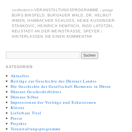
VERANSTALTUNGSPROGRAMME
veröffentlicht in
|
getaggt
BURG BINSFELD
,
BURGAUER WALD
,
DR. HELMUT
IRMEN
,
HAMBACHER SCHLOSS
,
HEIKE KUSSINGER-
STANKOVIC
,
HEINRICH HEMPSCH
,
INGO LATOTZKI
,
NEUSTADT AN DER WEINSTRASSE
,
SPEYER
|
HINTERLASSEN SIE EINEN KOMMENTAR
KATEGORIEN
Aktuelles
Beiträge zur Geschichte des Dürener Landes
Die Geschichte der Gesellschaft Harmonie in Düren
Dürener Geschichtsblätter
Dürener Silber
Impressionen der Vorträge und Exkursionen
Klöster
Lieferbare Titel
Presse
Projekte
Veranstaltungsprogramme