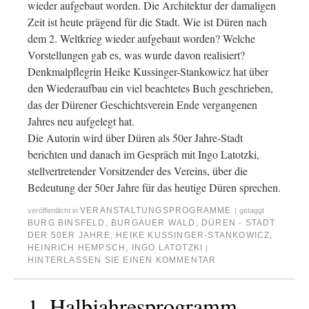
wieder aufgebaut worden. Die Architektur der damaligen
Zeit ist heute prägend für die Stadt. Wie ist Düren nach
dem 2. Weltkrieg wieder aufgebaut worden? Welche
Vorstellungen gab es, was wurde davon realisiert?
Denkmalpflegrin Heike Kussinger-Stankowicz hat über
den Wiederaufbau ein viel beachtetes Buch geschrieben,
das der Dürener Geschichtsverein Ende vergangenen
Jahres neu aufgelegt hat.
Die Autorin wird über Düren als 50er Jahre-Stadt
berichten und danach im Gespräch mit Ingo Latotzki,
stellvertretender Vorsitzender des Vereins, über die
Bedeutung der 50er Jahre für das heutige Düren sprechen.
VERANSTALTUNGSPROGRAMME
veröffentlicht in
|
getaggt
BURG BINSFELD
,
BURGAUER WALD
,
DÜREN - STADT
DER 50ER JAHRE
,
HEIKE KUSSINGER-STANKOWICZ
,
HEINRICH HEMPSCH
,
INGO LATOTZKI
|
HINTERLASSEN SIE EINEN KOMMENTAR
1. Halbjahresprogramm