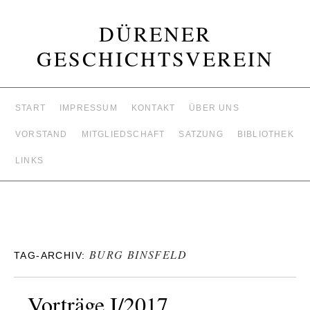
DÜRENER
GESCHICHTSVEREIN
START
IMPRESSUM
KONTAKT
ÜBER UNS
VORSTAND
MITGLIEDSCHAFT
SATZUNG
BIBLIOTHEK
LINKS
BURG BINSFELD
TAG-ARCHIV:
Vorträge I/2017