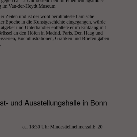
egen ca. 12 Uhr besteht Zeit für einen Mittagsimbiss
ng im Van-der-Heydt Museum.
er Zeiten und ist der wohl berühmteste flämische
iner Epoche in die Kunstgeschichte eingegangen, würde
Ratgeber und Unterhändler entfaltete er im Einklang mit
 Brüssel an den Höfen in Madrid, Paris, Den Haag und
sserien, Buchillustrationen, Grafiken und Briefen gaben
.
t- und Ausstellungshalle in Bonn
 18:30 Uhr Mindestteilnehmerzahl: 20