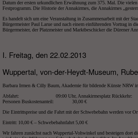
Datum der ersten urkundlichen Erwähnung zum 375. Mal. Die vielen F
Festprogramm. Die Historie der Annakirmes, die Annakirmes „gestern
Es handelt sich um eine Veranstaltung in Zusammenarbeit mit der St
Bürgermeister Paul Larue und nach einem einführenden Vortrag in di
Bürgermeister, der Platzmeister und Marktbeschicker die Dürener An
I. Freitag, den 22.02.2013
Wuppertal, von-der-Heydt-Museum, Rube
Barbara Irmen & Cilly Baum, Akademie für bildende Künste NRW i
Abfahrt: 09:00 Uhr, Annakirmesplatz Rückkehr: 
Personen Buskostenanteil: 30,00 €
Die Eintrittspreise und die Fahrt mit der Schwebebahn werden vor Or
Eintritt: 10,00 € – Schwebebahnfahrt 5,00 €
Wir fahren zunächst nach Wuppertal-Vohwinkel und besteigen dort d