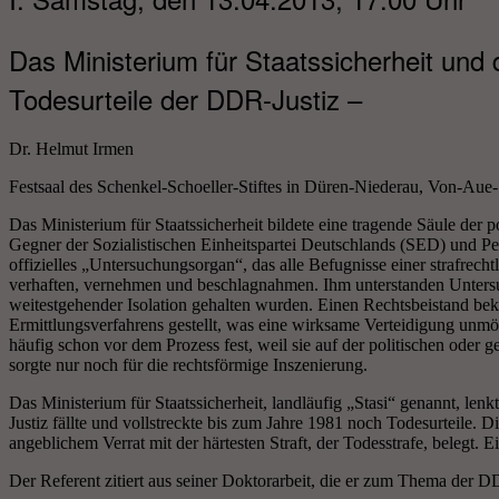
Das Ministerium für Staatssicherheit und 
Todesurteile der DDR-Justiz –
Dr. Helmut Irmen
Festsaal des Schenkel-Schoeller-Stiftes in Düren-Niederau, Von-Aue-
Das Ministerium für Staatssicherheit bildete eine tragende Säule der p
Gegner der Sozialistischen Einheitspartei Deutschlands (SED) und P
offizielles „Untersuchungsorgan“, das alle Befugnisse einer strafrech
verhaften, vernehmen und beschlagnahmen. Ihm unterstanden Untersuc
weitestgehender Isolation gehalten wurden. Einen Rechtsbeistand bek
Ermittlungsverfahrens gestellt, was eine wirksame Verteidigung unmög
häufig schon vor dem Prozess fest, weil sie auf der politischen oder 
sorgte nur noch für die rechtsförmige Inszenierung.
Das Ministerium für Staatssicherheit, landläufig „Stasi“ genannt, lenk
Justiz fällte und vollstreckte bis zum Jahre 1981 noch Todesurteile. 
angeblichem Verrat mit der härtesten Straft, der Todesstrafe, belegt. Ei
Der Referent zitiert aus seiner Doktorarbeit, die er zum Thema der D