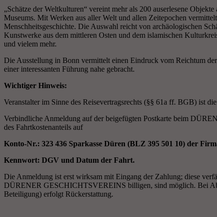
„Schätze der Weltkulturen“ vereint mehr als 200 auserlesene Objekte
Museums. Mit Werken aus aller Welt und allen Zeitepochen vermittelt
Menschheitsgeschichte. Die Auswahl reicht von archäologischen Schä
Kunstwerke aus dem mittleren Osten und dem islamischen Kulturkreis
und vielem mehr.
Die Ausstellung in Bonn vermittelt einen Eindruck vom Reichtum d
einer interessanten Führung nahe gebracht.
Wichtiger Hinweis:
Veranstalter im Sinne des Reisevertragsrechts (§§ 61a ff. BGB) ist 
Verbindliche Anmeldung auf der beigefügten Postkarte beim 
des Fahrtkostenanteils auf
Konto-Nr.: 323 436 Sparkasse Düren (BLZ 395 501 10) der Firm
Kennwort: DGV und Datum der Fahrt.
Die Anmeldung ist erst wirksam mit Eingang der Zahlung; diese verfällt
DÜRENER GESCHICHTSVEREINS billigen, sind möglich. Bei Absage
Beteiligung) erfolgt Rückerstattung.