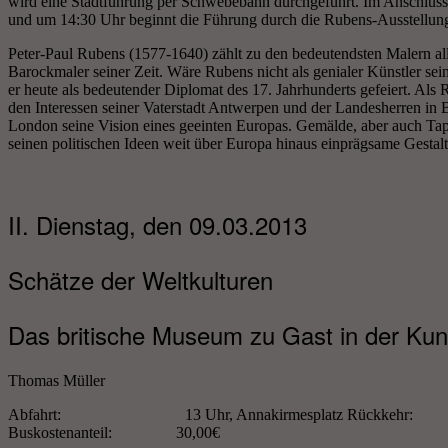
wird eine Stadtführung per Schwebebahn durchgeführt. Im Anschluss g
und um 14:30 Uhr beginnt die Führung durch die Rubens-Ausstellu
Peter-Paul Rubens (1577-1640) zählt zu den bedeutendsten Malern all
Barockmaler seiner Zeit. Wäre Rubens nicht als genialer Künstler se
er heute als bedeutender Diplomat des 17. Jahrhunderts gefeiert. Als 
den Interessen seiner Vaterstadt Antwerpen und der Landesherren in
London seine Vision eines geeinten Europas. Gemälde, aber auch Tapi
seinen politischen Ideen weit über Europa hinaus einprägsame Gestalt
II. Dienstag, den 09.03.2013
Schätze der Weltkulturen
Das britische Museum zu Gast in der Kuns
Thomas Müller
Abfahrt: 13 Uhr, Annakirmesplatz Rückkehr: ca.
Buskostenanteil: 30,00€