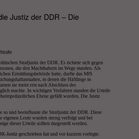
die Justiz der DDR – Die
Straße
olitischen Strafjustiz der DDR. Es richtete sich gegen
ersonen, die den Machthabern im Wege standen. Als
tlichen Ermittlungsbehörde hatte, durfte das MfS
hungshaftanstalten, in denen die Häftlinge in
amen sie meist erst nach Abschluss des
lich machte. In wichtigen Verfahren standen die Urteile
geheimpolizeilichen Ebene gefällt wurden. Die Justiz
te so und beeinflusste die Strafjustiz der DDR. Diese
Die eigenen Leute wurden streng verfolgt und bei
nige dieser Urteile sollten dargestellt werden.
DR-Justiz geschrieben hat und vor kurzem vorlegte.